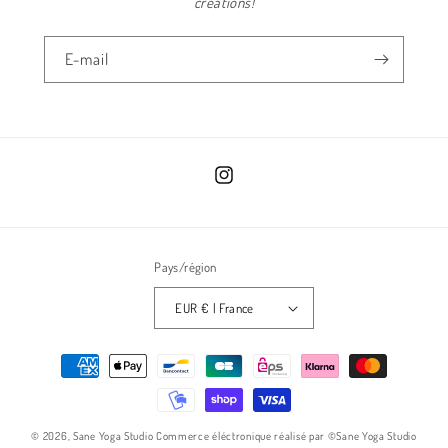
créations!
E-mail
Instagram
Pays/région
EUR € | France
Moyens
de
paiement
© 2026,
Sane Yoga Studio
Commerce éléctronique réalisé par ©Sane Yoga Studio