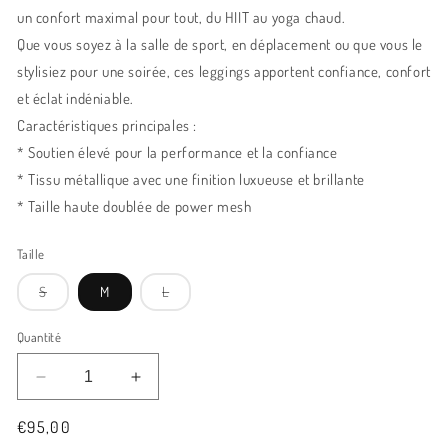
un confort maximal pour tout, du HIIT au yoga chaud.
Que vous soyez à la salle de sport, en déplacement ou que vous le
stylisiez pour une soirée, ces leggings apportent confiance, confort
et éclat indéniable.
Caractéristiques principales :
* Soutien élevé pour la performance et la confiance
* Tissu métallique avec une finition luxueuse et brillante
* Taille haute doublée de power mesh
Taille
Variante
Variante
S
M
L
épuisée
épuisée
ou
ou
indisponible
indisponible
Quantité
Réduire
Augmenter
la
la
Tarif
€95,00
quantité
quantité