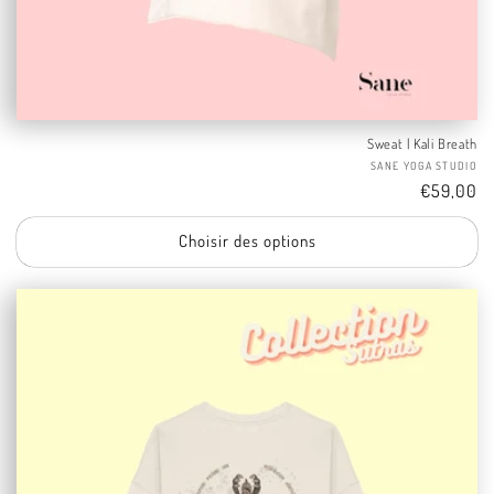
Sweat | Kali Breath
Fo
SANE YOGA STUDIO
Tarif
€59,00
Choisir des options