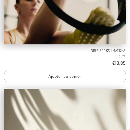
GRIP SOCKS | MATCHA
Fo
OLYA
Tarif
€19,95
Ajouter au panier