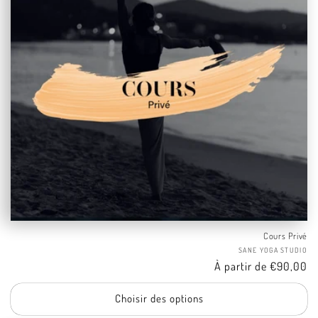
Cours Privé
Fo
SANE YOGA STUDIO
Tarif
À partir de €90,00
Choisir des options