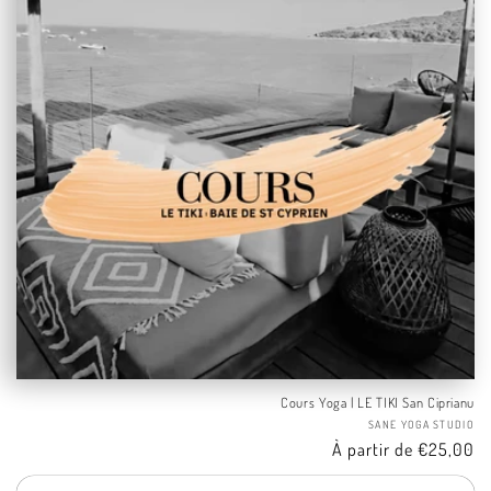
Cours Yoga | LE TIKI San Ciprianu
Fo
SANE YOGA STUDIO
Tarif
À partir de €25,00