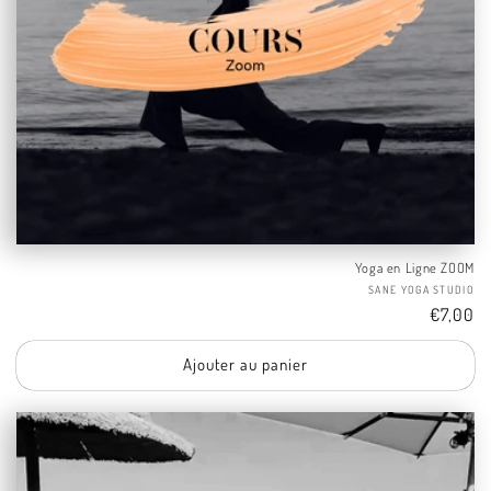
Yoga en Ligne ZOOM
Fo
SANE YOGA STUDIO
Tarif
€7,00
Ajouter au panier