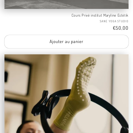
Cours Privé institut Maryline Estétik
Fo
SANE YOGA STUDIO
Tarif
€50,00
Ajouter au panier