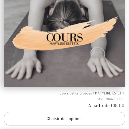
Cours petits groupes | MARYLINE ESTETIK
Fo
SANE YOGA STUDIO
Tarif
À partir de €18,00
Choisir des options