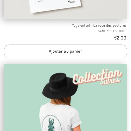
Yoga enfant | La roue des postures
Fo
SANE YOGA STUDIO
Tarif
€2,00
Ajouter au panier