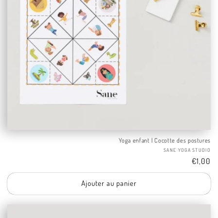
Yoga enfant | Cocotte des postures
Fo
SANE YOGA STUDIO
Tarif
€1,00
Ajouter au panier