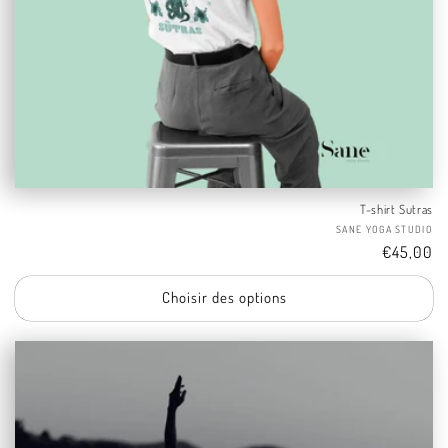
T-shirt Sutras
Fo
SANE YOGA STUDIO
Tarif
€45,00
Choisir des options