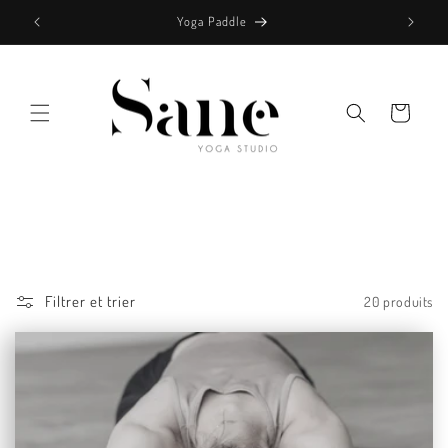
et
passer
Yoga Paddle
au
contenu
Panier
Filtrer et trier
20 produits